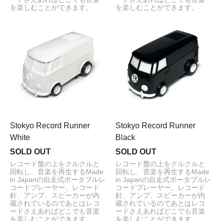
を楽しむことができます。
を楽しむことができます。
Stokyo Record Runner
Stokyo Record Runner
White
Black
SOLD OUT
SOLD OUT
レコード盤の上をクルクルと
レコード盤の上をクルクルと
回転し、音楽を再生するMade
回転し、音楽を再生するMade
in Japanの自走式ポータブルレ
in Japanの自走式ポータブルレ
コードプレーヤー。レコード
コードプレーヤー。レコード
針、アンプ、スピーカーが内
針、アンプ、スピーカーが内
蔵されているのであとはレコ
蔵されているのであとはレコ
ードさえあればどこでも音楽
ードさえあればどこでも音楽
を楽しむことができます。
を楽しむことができます。