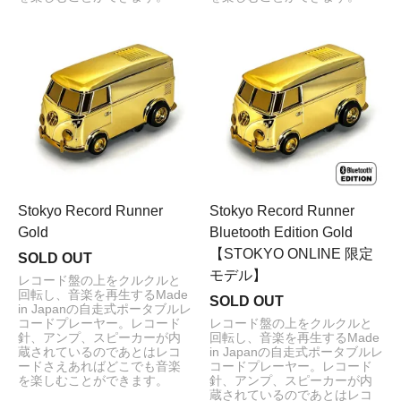
Stokyo Record Runner
Stokyo Record Runner
Gold
Bluetooth Edition Gold
【STOKYO ONLINE 限定
SOLD OUT
モデル】
レコード盤の上をクルクルと
回転し、音楽を再生するMade
SOLD OUT
in Japanの自走式ポータブルレ
コードプレーヤー。レコード
レコード盤の上をクルクルと
針、アンプ、スピーカーが内
回転し、音楽を再生するMade
蔵されているのであとはレコ
in Japanの自走式ポータブルレ
ードさえあればどこでも音楽
コードプレーヤー。レコード
を楽しむことができます。
針、アンプ、スピーカーが内
蔵されているのであとはレコ