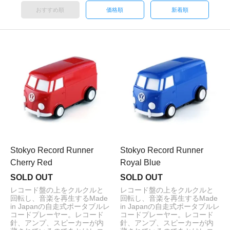
おすすめ順
価格順
新着順
Stokyo Record Runner
Stokyo Record Runner
Cherry Red
Royal Blue
SOLD OUT
SOLD OUT
レコード盤の上をクルクルと
レコード盤の上をクルクルと
回転し、音楽を再生するMade
回転し、音楽を再生するMade
in Japanの自走式ポータブルレ
in Japanの自走式ポータブルレ
コードプレーヤー。レコード
コードプレーヤー。レコード
針、アンプ、スピーカーが内
針、アンプ、スピーカーが内