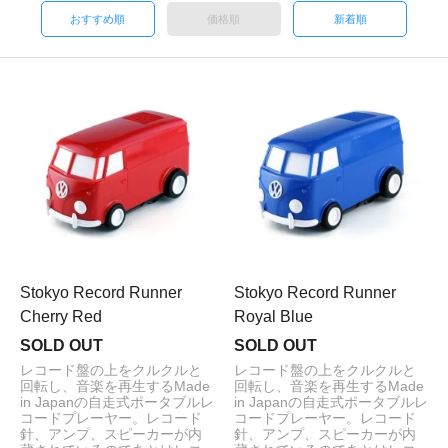
おすすめ順
価格順
新着順
Stokyo Record Runner
Stokyo Record Runner
Cherry Red
Royal Blue
SOLD OUT
SOLD OUT
レコード盤の上をクルクルと
レコード盤の上をクルクルと
回転し、音楽を再生するMade
回転し、音楽を再生するMade
in Japanの自走式ポータブルレ
in Japanの自走式ポータブルレ
コードプレーヤー。レコード
コードプレーヤー。レコード
針、アンプ、スピーカーが内
針、アンプ、スピーカーが内