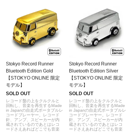
Stokyo Record Runner
Stokyo Record Runner
Bluetooth Edition Gold
Bluetooth Edition Silver
【STOKYO ONLINE 限定
【STOKYO ONLINE 限定
モデル】
モデル】
SOLD OUT
SOLD OUT
レコード盤の上をクルクルと
レコード盤の上をクルクルと
回転し、音楽を再生するMade
回転し、音楽を再生するMade
in Japanの自走式ポータブルレ
in Japanの自走式ポータブルレ
コードプレーヤー。レコード
コードプレーヤー。レコード
針、アンプ、スピーカーが内
針、アンプ、スピーカーが内
蔵されているのであとはレコ
蔵されているのであとはレコ
ードさえあればどこでも音楽
ードさえあればどこでも音楽