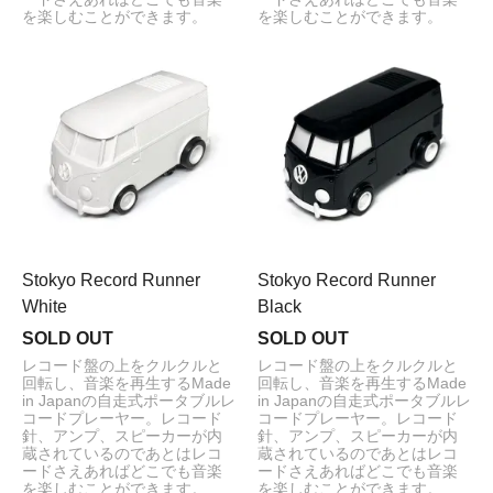
を楽しむことができます。
を楽しむことができます。
Stokyo Record Runner
Stokyo Record Runner
White
Black
SOLD OUT
SOLD OUT
レコード盤の上をクルクルと
レコード盤の上をクルクルと
回転し、音楽を再生するMade
回転し、音楽を再生するMade
in Japanの自走式ポータブルレ
in Japanの自走式ポータブルレ
コードプレーヤー。レコード
コードプレーヤー。レコード
針、アンプ、スピーカーが内
針、アンプ、スピーカーが内
蔵されているのであとはレコ
蔵されているのであとはレコ
ードさえあればどこでも音楽
ードさえあればどこでも音楽
を楽しむことができます。
を楽しむことができます。