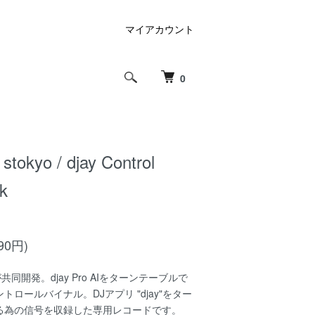
マイアカウント
0
 stokyo / djay Control
ck
90円)
kyoが共同開発。djay Pro AIをターンテーブルで
ロールバイナル。DJアプリ "djay"をター
る為の信号を収録した専用レコードです。