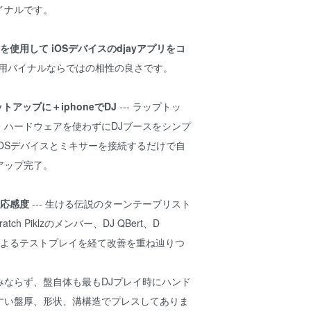
イナルです。
 Vinylを使用して iOSデバイスのdjayアプリをコ
- 専用バイナルならではの相性の良さです。
トアップに＋iphoneでDJ
--- ラップトッ
・ハードウェアを使わずにDJブースをシンプ
OSデバイスとミキサーを接続するだけで自
アップ完了。
反応感度
--- 生ける伝説のターンテーブリスト
kratch Piklzのメンバー、DJ QBert、D
tylesによるテストプレイを経て改善を重ね辿りつ
みならず、盤自体も最もDJプレイ時にハンド
すい盤厚、形状、溝構造でプレスしてありま