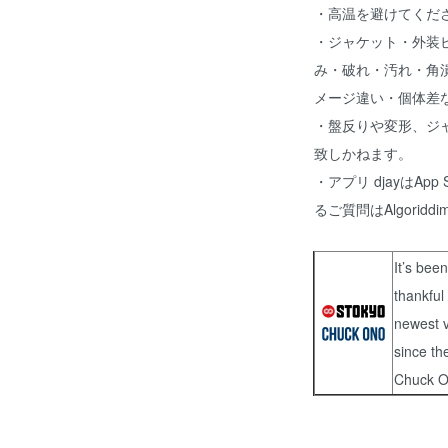
・高温を避けてくだ
・ジャケット・外装
み・破れ・汚れ・角
メージ違い・個体差
・盤反りや変形、ジ
致しかねます。
・アプリ djayはAp
るご質問はAlgori
It’s bee
thankful
newest v
since th
Chuck 