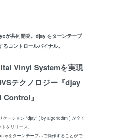
stokyoが共同開発。djay をターンテーブ
するコントロールバイナル。
al Vinyl Systemを実現
VSテクノロジー『djay
yl Control』
ョン "djay" ( by algoriddim ) が全く
ットをリリース。
Vinyl”はdjayをターンテーブルで操作することがで