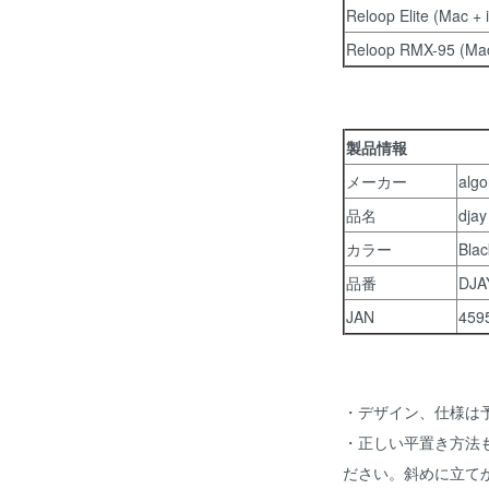
Reloop Elite (Mac + 
Reloop RMX-95 (Mac
製品情報
メーカー
algo
品名
djay
カラー
Bla
品番
DJA
JAN
459
・デザイン、仕様は
・正しい平置き方法
ださい。斜めに立て