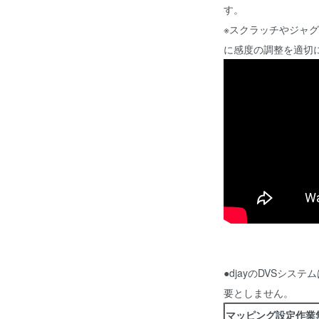
す。
※スクラッチやジャ
に感度の調整を適切
●djayのDVSシス
要としません。
マッピング設定作業