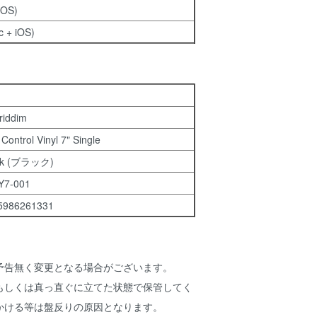
iOS)
 + iOS)
riddim
 Control Vinyl 7" Single
ck (ブラック)
Y7-001
5986261331
予告無く変更となる場合がございます。
もしくは真っ直ぐに立てた状態で保管してく
かける等は盤反りの原因となります。