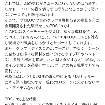
これでは、DJの交代がスムーズに行かないのは当然で、
しかも、フロアの音を切らずに行うとなると狭くて暗い
DJブースでは困難を極めます。
そこで、プロDJやプロのクラブ音響担当者の意見を元に
企画開発された製品がこのPDS-1sです。
このPCDJスイッチャーを使えば、様々な機材を持ち込
むPCDJはもちろんのこと、バイナルDJやCDJにも対応
し現場での転換をしっかりとサポートしてくれます。
また、クラブ・ディスコのDJブースだけでなく、シーン
に合わせた様々な機材を使い分けるライブDJやバンド
DJ、多種の機材を接続したいDJスタジオなど、容易なス
タイル切替えを必要とするDJブースのある現場でとても
便利です。
PDS-1sはいつもDJ機器の真ん中にある「DJミキサー」
に寄り添う脇役ですが、現代のDJシーンに欠かせないマ
ストアイテムなのです。
PDS-1sの主な特徴
●クラブ・ディスコなどで使用するスタイル（機材）が