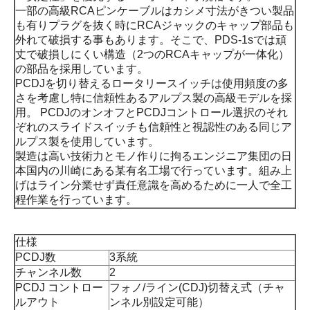
一部の高級RCAピンケーブルはカシメ寸法がきつい製品
も有りプラグを抜く時にRCAジャックのキャップ部品も
外れて破損する事もあります。そこで、PDS-1sでは頑
丈で破損しにくい構造（2つのRCAキャップが一体化）
の部品を採用しています。
PCDJを切り替えるロータリースイッチは使用頻度の多
さを考慮し特に信頼性あるアルプス製の高級モデルを採
用。 PCDJのオンオフとPCDJコントロール選択のそれ
ぞれのスライドスイッチも信頼性と視認性のある同じア
ルプス製を使用しています。
製造は高い技術力とモノ作りに拘るエンジニア集団の日
本国内の川崎にある某有名工場で行っています。組み上
げはライン分業せず責任意識を高めるために一人で全工
程作業を行っています。
仕様
PCDJ数
3系統
チャンネル数
2
PCDJ コントロー
フォノ/ライン(CDJ)切替え式（チャ
ルアウト
ンネル別設定可能）