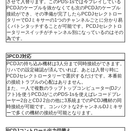
させて入替ります。このPDS-1sでは今プレイしている
PCDJのケーブルを抜かなくても次のPCDJのケーブル
接続ができ、その準備が完了したらPCDJセレクトロー
タリーでDJミキサーの1つのチャンネルごとに分かり易
くバトンタッチすることが可能です。PCDJセレクトロ
ータリースイッチがチャンネル別になっているのはその
為です。
3PCDJ対応
PCDJの持ち込み機材は3人分まで同時接続ができます。
リハでの設定確認が済んでいれば、あとは入替り時に
PCDJセレクトロータリーで選択するだけです。本番前
の接続トラブルの心配はありません。
また、一人で複数のラップトップコンピューター(DJソ
フト)を使うPCDJがこのPDS-1sを使えばレコードプレ
ーヤー2台とCDJ 2台の他に3系統までのPCDJ機材の同
時接続が可能です。コンパクトな2チャンネルDJミキサ
ーで多くの機材の接続が可能となります。
PCDJコントロール出力切替え