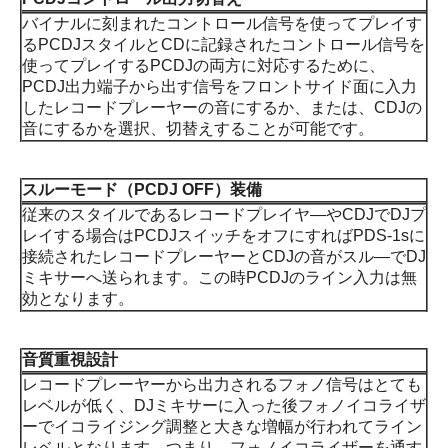
バイナルに刻まれたコントロール信号を使ってプレイす
るPCDJスタイルとCDに記録されたコントロール信号を
使ってプレイするPCDJの両方に対応するために、
PCDJ出力端子から出す信号をフロントサイド面に入力
したレコードプレーヤーの音にするか、または、CDJの
音にするかを選択、切替えすることが可能です。
スルーモード（PCDJ OFF）装備
従来のスタイルであるレコードプレイヤ―やCDJでDJプ
レイする場合はPCDJスイッチをオフにすればPDS-1sに
接続されたレコードプレーヤーとCDJの音がスル―でDJ
ミキサーへ送られます。この時PCDJのライン入力は無
効となります。
音質重視設計
レコードプレーヤーから出力されるフォノ信号はとても
レベルが低く、DJミキサーに入った後フォノイコライザ
ーでイコライジング調整と大きな増幅が行われてライン
レベルとなります。つまり、フォノイコライザーを通す