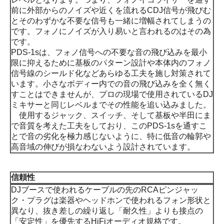
前に外部からのノイズや近くを流れるCDJ信号が飛びむ
とそのわずかな不要な信号も一緒に増幅されてしまうの
です。フォノにノイズが入り易いと言われるのはその為
です。
PDS-1sは、フォノ信号への不要な音の飛び込みを最小
限に抑えるために基板のパターン設計や本体内のフォノ
信号線のシールド化などあらゆる工夫を施し対策されて
います。小さなボディー内での音の飛び込みを全く無く
すことはできませんが、プロの現場で使用されているDJ
ミキサーと同じレベルまでその性能を追い込みました。
使用するジャック、スイッチ、そして基板や半田にま
で音質を考えた工夫をしており、このPDS-1sを通すこ
とで音の劣化を極力感じないように、特に低音の輪郭や
高音域の伸びが損なわないよう設計されています。
信頼性
DJブースで使われるケーブルの先のRCAピンジャッ
ク・プラグは楽器やヘッドホンで使われるフォン形状と
異なり、抜き差しの繰り返し「耐久性」よりも接点の
「安定性」を優先するHiFiオーディオ規格です。