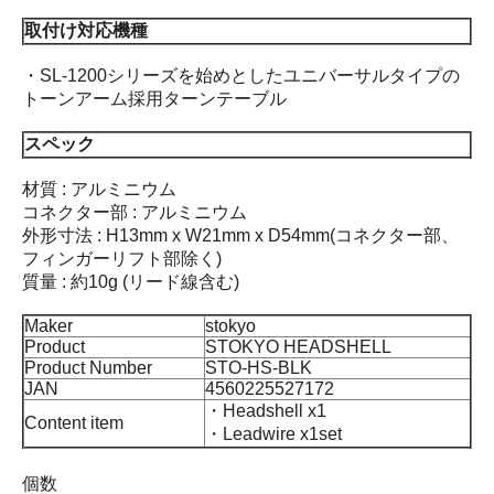
取付け対応機種
・SL-1200シリーズを始めとしたユニバーサルタイプの
トーンアーム採用ターンテーブル
スペック
材質 : アルミニウム
コネクター部 : アルミニウム
外形寸法 : H13mm x W21mm x D54mm(コネクター部、
フィンガーリフト部除く)
質量 : 約10g (リード線含む)
Maker
stokyo
Product
STOKYO HEADSHELL
Product Number
STO-HS-BLK
JAN
4560225527172
・Headshell x1
Content item
・Leadwire x1set
個数