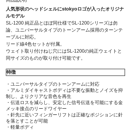
人気形状のヘッドシェルにstokyoロゴが入ったオリジナ
ルモデル
SL-1200 純正品とほぼ同仕様でSL-1200シリーズは勿
論、ユニバーサルタイプのトーンアーム採用のターンテ
ーブルに対応。
リード線4色セットが付属。
ウェイト取り付けねじ穴にはSL-1200の純正ウェイトと
同サイズのものが取り付け可能です。
特徴
・ユニバーサルタイプのトーンアームに対応
・アルミダイキャストボディは不要な振動とノイズを抑
制し、よりクリアな音色を再生
・伝送ロスを減らし、安定した信号伝送を可能にする金
メッキ接点のリードワイヤー
・針先に近いフィンガーリフトは正確なポジションに針
を落とすことが可能
・軽量ボディ