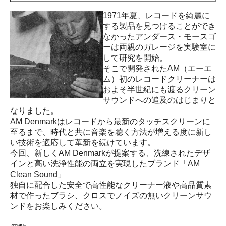
1971年夏、レコードを綺麗に
する製品を見つけることができ
なかったアンダース・モースゴ
ーは両親のガレージを実験室に
して研究を開始。
そこで開発されたAM（エーエ
ム）初のレコードクリーナーは
およそ半世紀にも渡るクリーン
サウンドへの追及のはじまりと
なりました。
AM Denmarkはレコードから最新のタッチスクリーンに
至るまで、時代と共に音楽を聴く方法が増える度に新し
い技術を適応して革新を続けています。
今回、新しくAM Denmarkが提案する、洗練されたデザ
インと高い洗浄性能の両立を実現したブランド「AM
Clean Sound」
独自に配合した安全で高性能なクリーナー液や高品質素
材で作ったブラシ、クロスでノイズの無いクリーンサウ
ンドをお楽しみください。