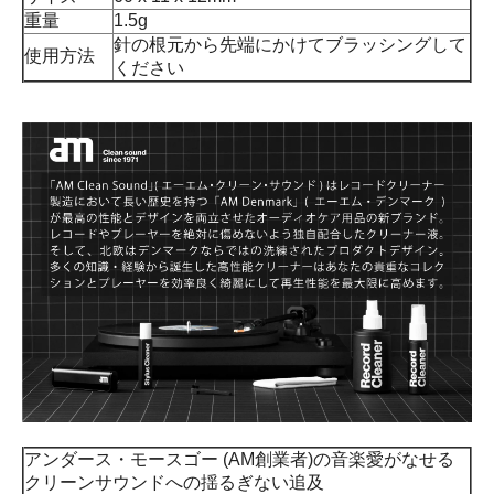
重量
1.5g
針の根元から先端にかけてブラッシングして
使用方法
ください
アンダース・モースゴー (AM創業者)の音楽愛がなせる
クリーンサウンドへの揺るぎない追及