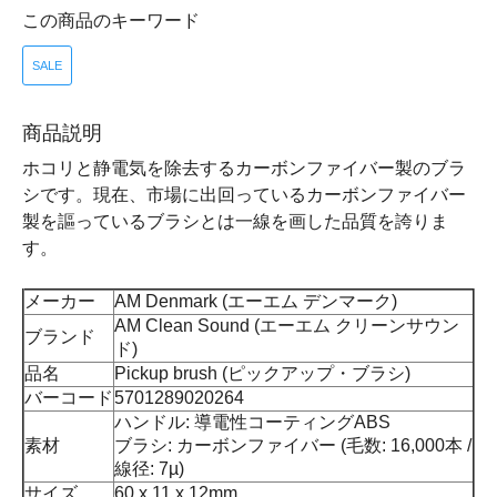
この商品のキーワード
SALE
商品説明
ホコリと静電気を除去するカーボンファイバー製のブラ
シです。現在、市場に出回っているカーボンファイバー
製を謳っているブラシとは一線を画した品質を誇りま
す。
メーカー
AM Denmark (エーエム デンマーク)
AM Clean Sound (エーエム クリーンサウン
ブランド
ド)
品名
Pickup brush (ピックアップ・ブラシ)
バーコード
5701289020264
ハンドル: 導電性コーティングABS
素材
ブラシ: カーボンファイバー (毛数: 16,000本 /
線径: 7µ)
サイズ
60 x 11 x 12mm